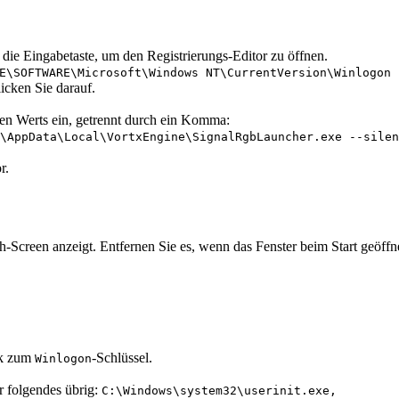
die Eingabetaste, um den Registrierungs-Editor zu öffnen.
E\SOFTWARE\Microsoft\Windows NT\CurrentVersion\Winlogon
icken Sie darauf.
,
n Werts ein, getrennt durch ein Komma:
\AppData\Local\VortxEngine\SignalRgbLauncher.exe --silen
r.
Screen anzeigt. Entfernen Sie es, wenn das Fenster beim Start geöffnet 
ck zum
-Schlüssel.
Winlogon
r folgendes übrig:
C:\Windows\system32\userinit.exe,