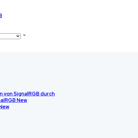
B
on von SignalRGB durch
gnalRGB
New
New