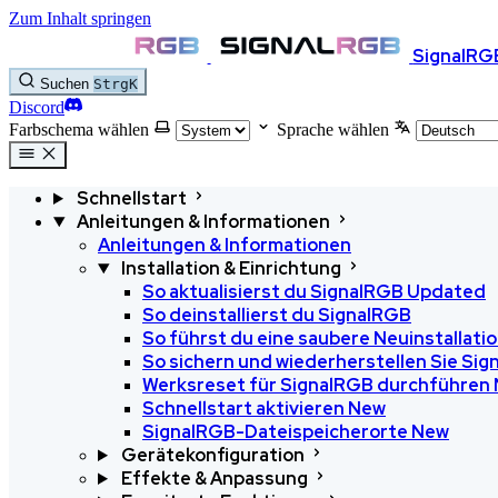
Zum Inhalt springen
SignalRG
Suchen
Strg
K
Discord
Farbschema wählen
Sprache wählen
Schnellstart
Anleitungen & Informationen
Anleitungen & Informationen
Installation & Einrichtung
So aktualisierst du SignalRGB
Updated
So deinstallierst du SignalRGB
So führst du eine saubere Neuinstallati
So sichern und wiederherstellen Sie Si
Werksreset für SignalRGB durchführen
Schnellstart aktivieren
New
SignalRGB-Dateispeicherorte
New
Gerätekonfiguration
Effekte & Anpassung