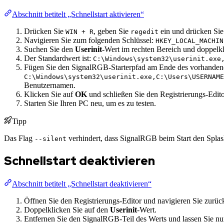
Abschnitt betitelt „Schnellstart aktivieren“
Drücken Sie
, geben Sie
ein und drücken Sie 
WIN + R
regedit
Navigieren Sie zum folgenden Schlüssel:
HKEY_LOCAL_MACHIN
Suchen Sie den
Userinit
-Wert im rechten Bereich und doppelkl
Der Standardwert ist:
C:\Windows\system32\userinit.exe
Fügen Sie den SignalRGB-Starterpfad am Ende des vorhandene
C:\Windows\system32\userinit.exe,C:\Users\USERNAME
Benutzernamen.
Klicken Sie auf
OK
und schließen Sie den Registrierungs-Edito
Starten Sie Ihren PC neu, um es zu testen.
Tipp
Das Flag
verhindert, dass SignalRGB beim Start den Splash-
--silent
Schnellstart deaktivieren
Abschnitt betitelt „Schnellstart deaktivieren“
Öffnen Sie den Registrierungs-Editor und navigieren Sie zurü
Doppelklicken Sie auf den
Userinit
-Wert.
Entfernen Sie den SignalRGB-Teil des Werts und lassen Sie nu