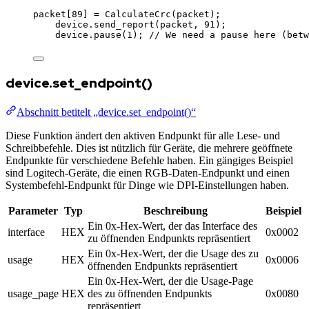
packet
[
89
] 
=
CalculateCrc
(
packet
);
device
.
send_report
(
packet
, 
91
);
device
.
pause
(
1
); 
// We need a pause here (betw
device.set_endpoint()
Abschnitt betitelt „device.set_endpoint()“
Diese Funktion ändert den aktiven Endpunkt für alle Lese- und
Schreibbefehle. Dies ist nützlich für Geräte, die mehrere geöffnete
Endpunkte für verschiedene Befehle haben. Ein gängiges Beispiel
sind Logitech-Geräte, die einen RGB-Daten-Endpunkt und einen
Systembefehl-Endpunkt für Dinge wie DPI-Einstellungen haben.
Parameter
Typ
Beschreibung
Beispiel
Ein 0x-Hex-Wert, der das Interface des
interface
HEX
0x0002
zu öffnenden Endpunkts repräsentiert
Ein 0x-Hex-Wert, der die Usage des zu
usage
HEX
0x0006
öffnenden Endpunkts repräsentiert
Ein 0x-Hex-Wert, der die Usage-Page
usage_page
HEX
des zu öffnenden Endpunkts
0x0080
repräsentiert