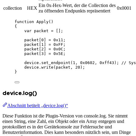
Ein 0x-Hex-Wert, der die Collection des
collection
HEX
0x0001
zu öffnenden Endpunkts repräsentiert
function
Apply
()
{
var 
packet
 =
 [];
packet
[
0
] 
=
0x11
;
packet
[
1
] 
=
0xFF
;
packet
[
2
] 
=
0x0C
;
packet
[
3
] 
=
0x5E
;
device
.
set_endpoint
(
1
,
0x0602
,
0xff43
); 
// Sys
device
.
write
(
packet
,
20
);
}
device.log()
Abschnitt betitelt „device.log()“
Diese Funktion ist die Plugin-Version von console.log. Sie nimmt
einen String, eine Zahl, ein Objekt oder ein Array entgegen und
protokolliert es in der Gerätekonsole zur Fehlersuche und
Benutzerinformation. Dies kann besonders nützlich sein, um Dinge