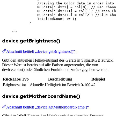
//Saving the Color data in order into 
RGBdata
[
iIdx
*
3
] 
=
col
[
0
]; 
// Red Chann
RGBdata
[
iIdx
*
3
+
1
] 
=
col
[
1
]; 
//Green Ch
RGBdata
[
iIdx
*
3
+
2
] 
=
col
[
2
]; 
//Blue Cha
TotalLedCount
+=
1
;
}
device.getBrightness()
Abschnitt betitelt „device.getBrightness()“
Gibt den aktuellen Helligkeitsgrad des Geräts in SignalRGB zurück.
Dieser Wert ist bereits auf alle Farben angewendet, die von
device.color() oder ähnlichen Funktionen zurückgegeben werden.
Rückgabe
Typ
Beschreibung
Beispiel
Brightness
int
Aktuelle Helligkeit im Bereich 0-100
42
device.getMotherboardName()
Abschnitt betitelt „device.getMotherboardName()“
Gibt den WMI-Namen des Mainboards des aktuellen Systems