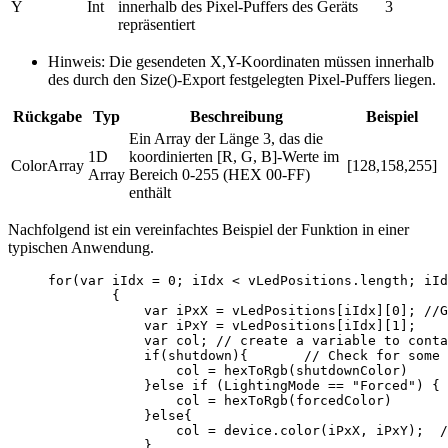
Y
Int
innerhalb des Pixel-Puffers des Geräts
3
repräsentiert
Hinweis: Die gesendeten X,Y-Koordinaten müssen innerhalb
des durch den Size()-Export festgelegten Pixel-Puffers liegen.
Rückgabe
Typ
Beschreibung
Beispiel
Ein Array der Länge 3, das die
1D
koordinierten [R, G, B]-Werte im
ColorArray
[128,158,255]
Array
Bereich 0-255 (HEX 00-FF)
enthält
Nachfolgend ist ein vereinfachtes Beispiel der Funktion in einer
typischen Anwendung.
for
(
var 
iIdx
 = 
0
; 
iIdx
<
vLedPositions
.
length
; 
iId
{
var 
iPxX
 = 
vLedPositions
[
iIdx
][
0
]; 
//G
var 
iPxY
 = 
vLedPositions
[
iIdx
][
1
];
var 
col
; 
// create a variable to conta
if
(
shutdown
){       
// Check for some 
col
=
hexToRgb
(
shutdownColor
)
}
else
if
 (
LightingMode
==
"
Forced
"
) {
col
=
hexToRgb
(
forcedColor
)
}
else
{
col
=
device
.
color
(
iPxX
, 
iPxY
);  
/
}