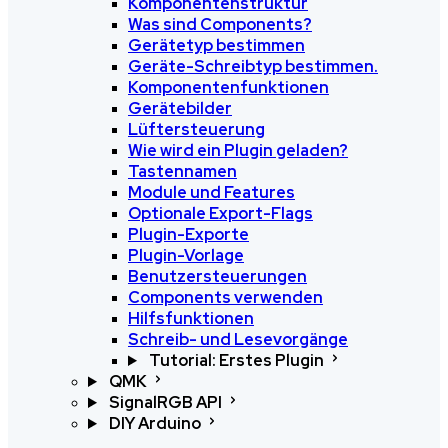
Komponentenstruktur
Was sind Components?
Gerätetyp bestimmen
Geräte-Schreibtyp bestimmen.
Komponentenfunktionen
Gerätebilder
Lüftersteuerung
Wie wird ein Plugin geladen?
Tastennamen
Module und Features
Optionale Export-Flags
Plugin-Exporte
Plugin-Vorlage
Benutzersteuerungen
Components verwenden
Hilfsfunktionen
Schreib- und Lesevorgänge
Tutorial: Erstes Plugin
QMK
SignalRGB API
DIY Arduino