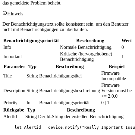
das gemeldete Problem behebt.
Hinweis
Der Benachrichtigungstext sollte konsistent sein, um den Benutzer
nicht mit Benachrichtigungen zu überhäufen.
Benachrichtigungspriorität
Beschreibung
Wert
Info
Normale Benachrichtigung
0
Kritische (hervorgehobene)
Important
1
Benachrichtigung
Parameter
Typ
Beschreibung
Beispiel
Firmware
Title
String
Benachrichtigungstitel
Incompatible
Firmware
Description
String
Benachrichtigungsbeschreibung
Version must be
>= 2.0.0
Priority
Int
Benachrichtigungspriorität
0 | 1
Rückgabe
Typ
Beschreibung
AlertId
String
Der Id-String der erstellten Benachrichtigung
let 
Alertid
 = 
device
.
notify
(
"
Really Important Issu