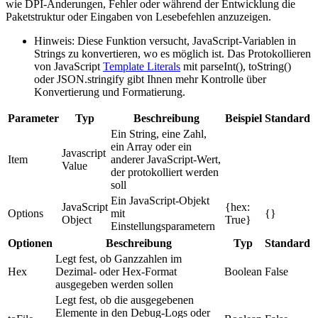
wie DPI-Änderungen, Fehler oder während der Entwicklung die
Paketstruktur oder Eingaben von Lesebefehlen anzuzeigen.
Hinweis: Diese Funktion versucht, JavaScript-Variablen in
Strings zu konvertieren, wo es möglich ist. Das Protokollieren
von JavaScript
Template Literals
mit parseInt(), toString()
oder JSON.stringify gibt Ihnen mehr Kontrolle über
Konvertierung und Formatierung.
Parameter
Typ
Beschreibung
Beispiel
Standard
Ein String, eine Zahl,
ein Array oder ein
Javascript
Item
anderer JavaScript-Wert,
Value
der protokolliert werden
soll
Ein JavaScript-Objekt
JavaScript
{hex:
Options
mit
{}
Object
True}
Einstellungsparametern
Optionen
Beschreibung
Typ
Standard
Legt fest, ob Ganzzahlen im
Hex
Dezimal- oder Hex-Format
Boolean
False
ausgegeben werden sollen
Legt fest, ob die ausgegebenen
Elemente in den Debug-Logs oder