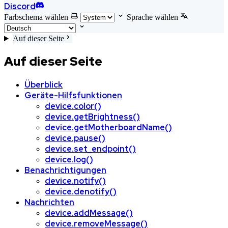
Discord
Farbschema wählen
Sprache wählen
Auf dieser Seite
Auf dieser Seite
Überblick
Geräte-Hilfsfunktionen
device.color()
device.getBrightness()
device.getMotherboardName()
device.pause()
device.set_endpoint()
device.log()
Benachrichtigungen
device.notify()
device.denotify()
Nachrichten
device.addMessage()
device.removeMessage()