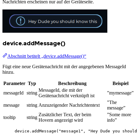
Nachrichten erscheinen nur auf der Geräteseite.
device.addMessage()
Abschnitt betitelt „device.addMessage()“
Fügt eine neue Gerätenachricht mit der angegebenen MessageId
hinzu.
Parameter
Typ
Beschreibung
Beispiel
MessageId, die mit der
messageId
string
”mymessage”
Gerätenachricht verknüpft ist
”The
message
string
Anzuzeigender Nachrichtentext
message”
Zusätzlicher Text, der beim
”Some more
tooltip
string
Hovern angezeigt wird
info”
device
.
addMessage
(
"
message1
"
, 
"
Hey Dude you should