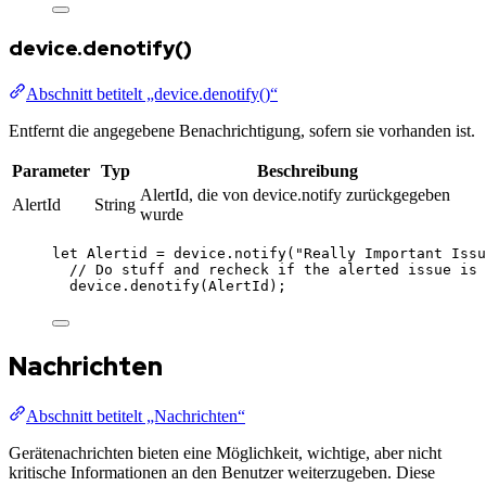
device.denotify()
Abschnitt betitelt „device.denotify()“
Entfernt die angegebene Benachrichtigung, sofern sie vorhanden ist.
Parameter
Typ
Beschreibung
AlertId, die von device.notify zurückgegeben
AlertId
String
wurde
let 
Alertid
 = 
device
.
notify
(
"
Really Important Issu
// Do stuff and recheck if the alerted issue is 
device
.
denotify
(
AlertId
);
Nachrichten
Abschnitt betitelt „Nachrichten“
Gerätenachrichten bieten eine Möglichkeit, wichtige, aber nicht
kritische Informationen an den Benutzer weiterzugeben. Diese