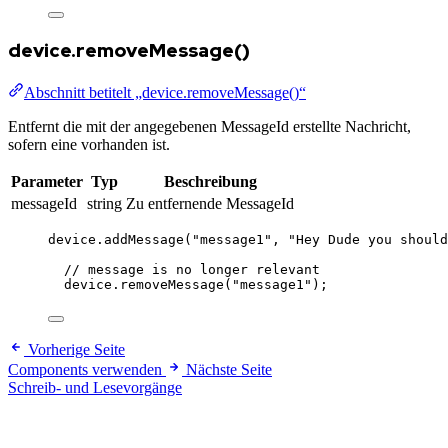
device.removeMessage()
Abschnitt betitelt „device.removeMessage()“
Entfernt die mit der angegebenen MessageId erstellte Nachricht,
sofern eine vorhanden ist.
Parameter
Typ
Beschreibung
messageId
string
Zu entfernende MessageId
device
.
addMessage
(
"
message1
"
, 
"
Hey Dude you should
// message is no longer relevant
device
.
removeMessage
(
"
message1
"
);
Vorherige Seite
Components verwenden
Nächste Seite
Schreib- und Lesevorgänge