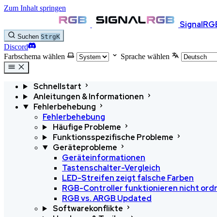
Zum Inhalt springen
SignalRG
Suchen
Strg
K
Discord
Farbschema wählen
Sprache wählen
Schnellstart
Anleitungen & Informationen
Fehlerbehebung
Fehlerbehebung
Häufige Probleme
Funktionsspezifische Probleme
Geräteprobleme
Geräteinformationen
Tastenschalter-Vergleich
LED-Streifen zeigt falsche Farben
RGB-Controller funktionieren nicht o
RGB vs. ARGB
Updated
Softwarekonflikte