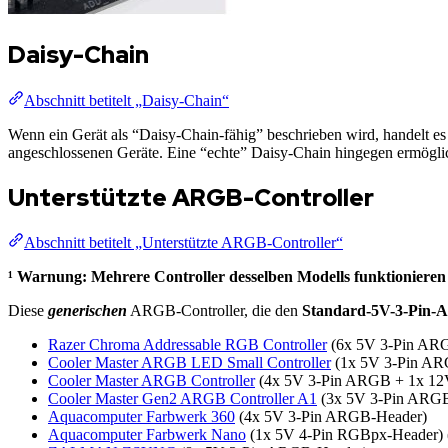
Daisy-Chain
Abschnitt betitelt „Daisy-Chain“
Wenn ein Gerät als “Daisy-Chain-fähig” beschrieben wird, handelt es
angeschlossenen Geräte. Eine “echte” Daisy-Chain hingegen ermöglich
Unterstützte ARGB-Controller
Abschnitt betitelt „Unterstützte ARGB-Controller“
¹ Warnung: Mehrere Controller desselben Modells funktioniere
Diese
generischen
ARGB-Controller, die den
Standard-5V-3-Pin
Razer Chroma Addressable RGB Controller
(6x 5V 3-Pin AR
Cooler Master ARGB LED Small Controller
(1x 5V 3-Pin AR
Cooler Master ARGB Controller
(4x 5V 3-Pin ARGB + 1x 12
Cooler Master Gen2 ARGB Controller A1
(3x 5V 3-Pin ARGB
Aquacomputer Farbwerk 360
(4x 5V 3-Pin ARGB-Header)
Aquacomputer Farbwerk Nano
(1x 5V 4-Pin RGBpx-Header)