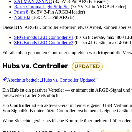
ZALMAN ZSYNC
(8x 5V 3-Pin ARGB-Header)
Razer Chroma Light Strip Set
(3x 5V 3-Pin ARGB-Header)
Prism 8
(8x 5V 3-Pin ARGB-Header)
Nollie32
(16x 5V 3-Pin ARGB)
Diese
DIY
-ARGB-Controller erfordern etwas Arbeit, können aber seh
SRGBmods LED Controller v1
(bis zu 8 Geräte, max. 800 LE
SRGBmods LED Controller v2
(bis zu 41 Geräte, max. 4056
Für alle oben genannten Controller empfehlen wir
dringend
die Ver
Hubs vs. Controller
UPDATED
Abschnitt betitelt „Hubs vs. Controller Updated“
Ein
Hub
ist ein passiver Verteiler — er nimmt ein ARGB-Signal und ve
preiswerten Lüfter-Sets üblich.
Ein
Controller
ist ein aktives Gerät mit einer eigenen USB-Verbind
Von SignalRGB unterstützte Controller erscheinen als eigene Geräte 
Wenn Sie echte gerätespezifische Kontrolle über mehrere Lüfter oder 