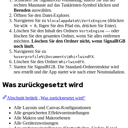
rechten Maustaste auf das Taskleisten-Symbol klicken und
Beenden
auswählen.
Öffnen Sie den Datei-Explorer.
Navigieren Sie zu
(drücken
%localappdata%\VortxEngine
Sie
, fügen Sie den Pfad ein, drücken Sie Enter).
WIN + R
Löschen Sie den Inhalt des Ordners
— oder
VortxEngine
löschen Sie den gesamten Ordner, wenn Sie alles entfernen
möchten.
Löschen Sie den Ordner nicht, wenn SignalRGB
noch läuft.
Navigieren Sie zu
.
%userprofile%\Documents\WhirlwindFX
Löschen Sie den Ordner
.
WhirlwindFX
Starten Sie SignalRGB. Die Standard-Ordnerstruktur wird
neu erstellt und die App startet wie nach einer Neuinstallation.
Was zurückgesetzt wird
Abschnitt betitelt „Was zurückgesetzt wird“
Alle Layouts und Canvas-Konfigurationen
Alle gespeicherten Effektvoreinstellungen
Alle Makros und Makroebenen
Alle Gerätezuweisungen