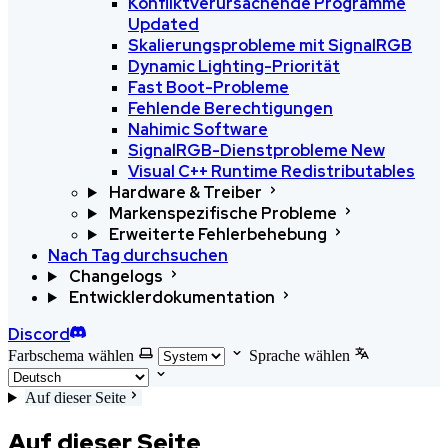
Konfliktverursachende Programme
Updated
Skalierungsprobleme mit SignalRGB
Dynamic Lighting-Priorität
Fast Boot-Probleme
Fehlende Berechtigungen
Nahimic Software
SignalRGB-Dienstprobleme
New
Visual C++ Runtime Redistributables
Hardware & Treiber
Markenspezifische Probleme
Erweiterte Fehlerbehebung
Nach Tag durchsuchen
Changelogs
Entwicklerdokumentation
Discord
Farbschema wählen
Sprache wählen
Auf dieser Seite
Auf dieser Seite