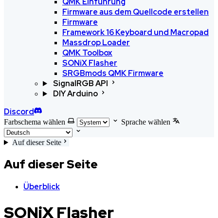
QMK Einführung
Firmware aus dem Quellcode erstellen
Firmware
Framework 16 Keyboard und Macropad
Massdrop Loader
QMK Toolbox
SONiX Flasher
SRGBmods QMK Firmware
SignalRGB API
DIY Arduino
Discord
Farbschema wählen
Sprache wählen
Auf dieser Seite
Auf dieser Seite
Überblick
SONiX Flasher