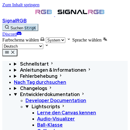
Zum Inhalt springen
SignalRGB
Suchen
Strg
K
Discord
Farbschema wählen
Sprache wählen
Schnellstart
Anleitungen & Informationen
Fehlerbehebung
Nach Tag durchsuchen
Changelogs
Entwicklerdokumentation
Developer Documentation
Lightscripts
Lerne den Canvas kennen
Audio-Visualizer
Ball-Klasse