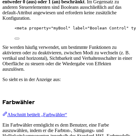
entweder 0 (aus) oder 1 (an) beschränkt
. Im Gegensatz zu
anderen Steuerelementen sind Booleans ausschließlich auf das
default-Attribut angewiesen und erfordern keine zusätzliche
Konfiguration.
<
meta
property
=
"
myBool
"
label
=
"
Boolean Control
"
ty
Sie werden häufig verwendet, um bestimmte Funktionen zu
aktivieren oder zu deaktivieren, zwischen Modi zu wechseln (z. B.
vertikal und horizontal), Sichtbarkeit und Verhaltensschalter in einer
Oberfläche zu steuern oder die Wiedergabe von Effekten
auszulösen.
So sieht es in der Anzeige aus:
Farbwähler
Abschnitt betitelt „Farbwähler“
Ein Farbwähler ermöglicht es dem Benutzer, eine Farbe
auszuwählen, indem er die Farbton-, Sättigungs- und
Helligkeitskomponenten innerhalb des Standard-HSL-Farbmodells