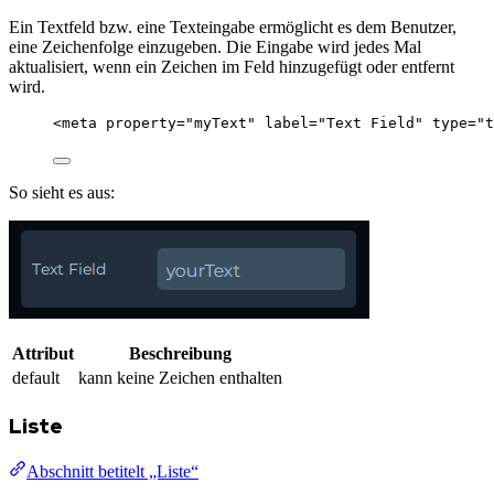
Ein Textfeld bzw. eine Texteingabe ermöglicht es dem Benutzer,
eine Zeichenfolge einzugeben. Die Eingabe wird jedes Mal
aktualisiert, wenn ein Zeichen im Feld hinzugefügt oder entfernt
wird.
<
meta
property
=
"
myText
"
label
=
"
Text Field
"
type
=
"
t
So sieht es aus:
Attribut
Beschreibung
default
kann keine Zeichen enthalten
Liste
Abschnitt betitelt „Liste“