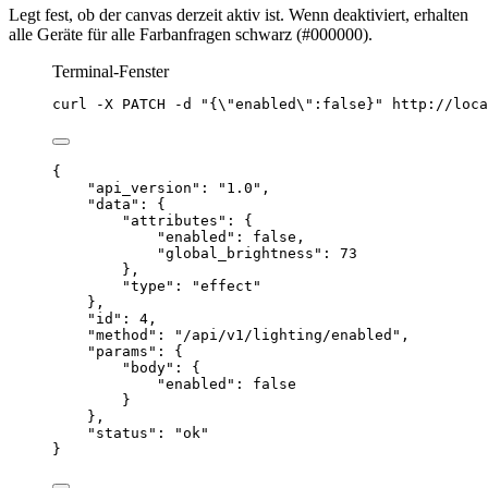
Legt fest, ob der canvas derzeit aktiv ist. Wenn deaktiviert, erhalten
alle Geräte für alle Farbanfragen schwarz (#000000).
Terminal-Fenster
curl
-X
PATCH
-d
"
{
\"
enabled
\"
:false}
"
http://loca
{
"api_version"
: 
"
1.0
"
,
"data"
: {
"attributes"
: {
"enabled"
: 
false
,
"global_brightness"
: 
73
},
"type"
: 
"
effect
"
},
"id"
: 
4
,
"method"
: 
"
/api/v1/lighting/enabled
"
,
"params"
: {
"body"
: {
"enabled"
: 
false
}
},
"status"
: 
"
ok
"
}