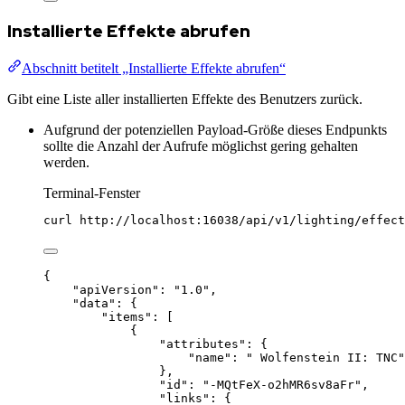
Installierte Effekte abrufen
Abschnitt betitelt „Installierte Effekte abrufen“
Gibt eine Liste aller installierten Effekte des Benutzers zurück.
Aufgrund der potenziellen Payload-Größe dieses Endpunkts
sollte die Anzahl der Aufrufe möglichst gering gehalten
werden.
Terminal-Fenster
curl
http://localhost:16038/api/v1/lighting/effect
{
"apiVersion"
: 
"
1.0
"
,
"data"
: {
"items"
: [
{
"attributes"
: {
"name"
: 
"
 Wolfenstein II: TNC
"
},
"id"
: 
"
-MQtFeX-o2hMR6sv8aFr
"
,
"links"
: {