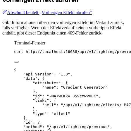
Vorherigen Effekt abrufen
Abschnitt betitelt „Vorherigen Effekt abrufen“
Gibt Informationen über den vorherigen Effekt im Verlauf zurück,
falls verfügbar. Wenn der Effektverlauf keinen vorherigen Effekt
enthält, gibt dieser Endpunkt einen 409-Fehler zurück.
Terminal-Fenster
curl
http://localhost:16038/api/v1/lighting/previo
{
"api_version"
: 
"
1.0
"
,
"data"
: {
"attributes"
: {
"name"
: 
"
Gradient Generator
"
},
"id"
: 
"
-MA7wCKkv_359cmwPOEK
"
,
"links"
: {
"self"
: 
"
/api/v1/lighting/effects/-MA7
},
"type"
: 
"
effect
"
},
"id"
: 
7
,
"method"
: 
"
/api/v1/lighting/previous
"
,