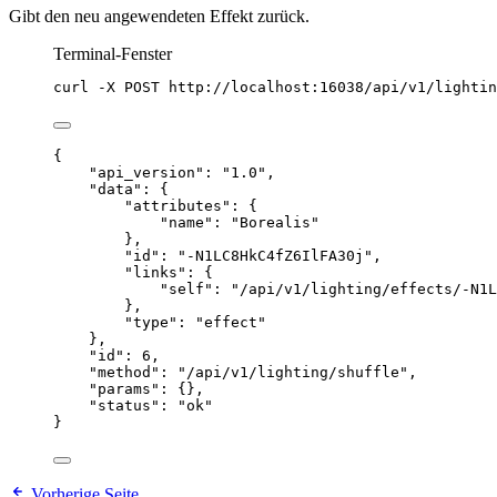
Gibt den neu angewendeten Effekt zurück.
Terminal-Fenster
curl
-X
POST
http://localhost:16038/api/v1/lightin
{
"api_version"
: 
"
1.0
"
,
"data"
: {
"attributes"
: {
"name"
: 
"
Borealis
"
},
"id"
: 
"
-N1LC8HkC4fZ6IlFA30j
"
,
"links"
: {
"self"
: 
"
/api/v1/lighting/effects/-N1L
},
"type"
: 
"
effect
"
},
"id"
: 
6
,
"method"
: 
"
/api/v1/lighting/shuffle
"
,
"params"
: {},
"status"
: 
"
ok
"
}
Vorherige Seite