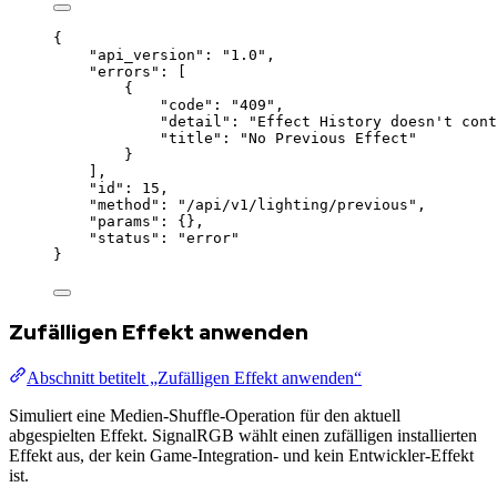
{
"api_version"
: 
"
1.0
"
,
"errors"
: [
{
"code"
: 
"
409
"
,
"detail"
: 
"
Effect History doesn't cont
"title"
: 
"
No Previous Effect
"
}
],
"id"
: 
15
,
"method"
: 
"
/api/v1/lighting/previous
"
,
"params"
: {},
"status"
: 
"
error
"
}
Zufälligen Effekt anwenden
Abschnitt betitelt „Zufälligen Effekt anwenden“
Simuliert eine Medien-Shuffle-Operation für den aktuell
abgespielten Effekt. SignalRGB wählt einen zufälligen installierten
Effekt aus, der kein Game-Integration- und kein Entwickler-Effekt
ist.