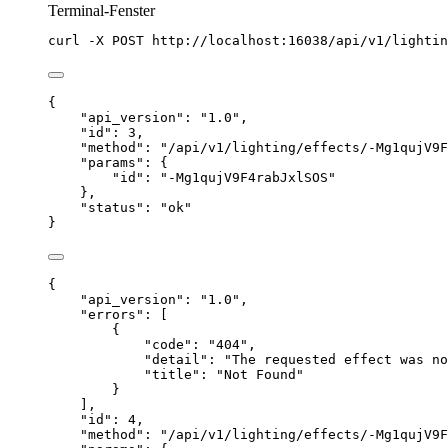
Terminal-Fenster
curl
-X
POST
http://localhost:16038/api/v1/lightin
{
"api_version"
: 
"
1.0
"
,
"id"
: 
3
,
"method"
: 
"
/api/v1/lighting/effects/-Mg1qujV9F
"params"
: {
"id"
: 
"
-Mg1qujV9F4rabJxlSOS
"
},
"status"
: 
"
ok
"
}
{
"api_version"
: 
"
1.0
"
,
"errors"
: [
{
"code"
: 
"
404
"
,
"detail"
: 
"
The requested effect was no
"title"
: 
"
Not Found
"
}
],
"id"
: 
4
,
"method"
: 
"
/api/v1/lighting/effects/-Mg1qujV9F