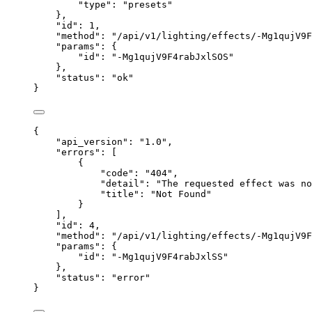
"type"
: 
"
presets
"
},
"id"
: 
1
,
"method"
: 
"
/api/v1/lighting/effects/-Mg1qujV9F
"params"
: {
"id"
: 
"
-Mg1qujV9F4rabJxlSOS
"
},
"status"
: 
"
ok
"
}
{
"api_version"
: 
"
1.0
"
,
"errors"
: [
{
"code"
: 
"
404
"
,
"detail"
: 
"
The requested effect was no
"title"
: 
"
Not Found
"
}
],
"id"
: 
4
,
"method"
: 
"
/api/v1/lighting/effects/-Mg1qujV9F
"params"
: {
"id"
: 
"
-Mg1qujV9F4rabJxlSS
"
},
"status"
: 
"
error
"
}