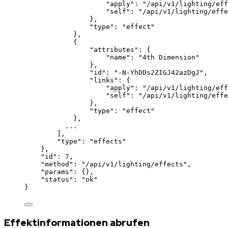
"apply"
: 
"
/api/v1/lighting/eff
"self"
: 
"
/api/v1/lighting/effe
},
"type"
: 
"
effect
"
},
{
"attributes"
: {
"name"
: 
"
4th Dimension
"
},
"id"
: 
"
-N-YhDDs2ZIGJ42azDgJ
"
,
"links"
: {
"apply"
: 
"
/api/v1/lighting/eff
"self"
: 
"
/api/v1/lighting/effe
},
"type"
: 
"
effect
"
},
...
],
"type"
: 
"
effects
"
},
"id"
: 
7
,
"method"
: 
"
/api/v1/lighting/effects
"
,
"params"
: {},
"status"
: 
"
ok
"
}
Effektinformationen abrufen