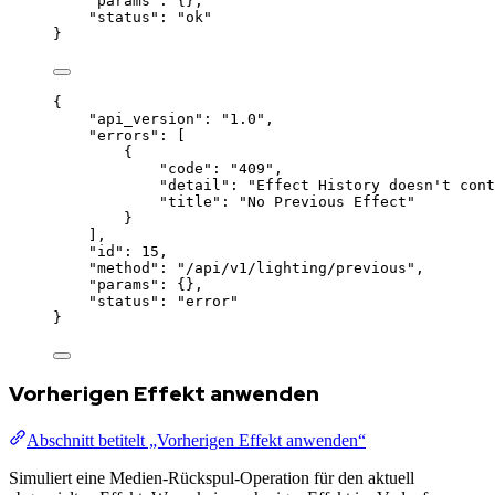
"params"
: {},
"status"
: 
"
ok
"
}
{
"api_version"
: 
"
1.0
"
,
"errors"
: [
{
"code"
: 
"
409
"
,
"detail"
: 
"
Effect History doesn't cont
"title"
: 
"
No Previous Effect
"
}
],
"id"
: 
15
,
"method"
: 
"
/api/v1/lighting/previous
"
,
"params"
: {},
"status"
: 
"
error
"
}
Vorherigen Effekt anwenden
Abschnitt betitelt „Vorherigen Effekt anwenden“
Simuliert eine Medien-Rückspul-Operation für den aktuell