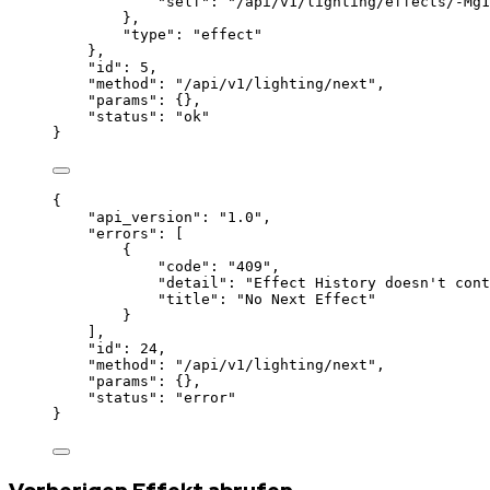
"self"
: 
"
/api/v1/lighting/effects/-Mg1
},
"type"
: 
"
effect
"
},
"id"
: 
5
,
"method"
: 
"
/api/v1/lighting/next
"
,
"params"
: {},
"status"
: 
"
ok
"
}
{
"api_version"
: 
"
1.0
"
,
"errors"
: [
{
"code"
: 
"
409
"
,
"detail"
: 
"
Effect History doesn't cont
"title"
: 
"
No Next Effect
"
}
],
"id"
: 
24
,
"method"
: 
"
/api/v1/lighting/next
"
,
"params"
: {},
"status"
: 
"
error
"
}