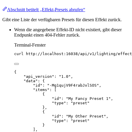
Abschnitt betitelt „Effekt-Presets abrufen“
Gibt eine Liste der verfügbaren Presets für diesen Effekt zurück.
Wenn die angegebene Effekt-ID nicht existiert, gibt dieser
Endpunkt einen 404-Fehler zurück.
Terminal-Fenster
curl
http://localhost:16038/api/v1/lighting/effect
{
"api_version"
: 
"
1.0
"
,
"data"
: {
"id"
: 
"
-Mg1qujV9F4rabJxlSOS
"
,
"items"
: [
{
"id"
: 
"
My Fancy Preset 1
"
,
"type"
: 
"
preset
"
},
{
"id"
: 
"
My Other Preset
"
,
"type"
: 
"
preset
"
}
],