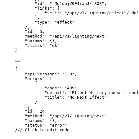
"id"
: 
"
-Mg1qujV9F4rabJxlSOS
"
,
"links"
: {
"self"
: 
"
/api/v1/lighting/effects/-Mg1
},
"type"
: 
"
effect
"
},
"id"
: 
5
,
"method"
: 
"
/api/v1/lighting/next
"
,
"params"
: {},
"status"
: 
"
ok
"
}
{
"api_version"
: 
"
1.0
"
,
"errors"
: [
{
"code"
: 
"
409
"
,
"detail"
: 
"
Effect History doesn't cont
"title"
: 
"
No Next Effect
"
}
],
"id"
: 
24
,
"method"
: 
"
/api/v1/lighting/next
"
,
"params"
: {},
"status"
: 
"
error
"
}
// Click to edit code