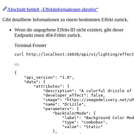
Abschnitt betitelt „Effektinformationen abrufen“
Gibt detaillierte Informationen zu einem bestimmten Effekt zurück.
Wenn die angegebene Effekt-ID nicht existiert, gibt dieser
Endpunkt einen 404-Fehler zurück.
Terminal-Fenster
curl
http://localhost:16038/api/v1/lighting/effect
{
"api_version"
: 
"
1.0
"
,
"data"
: {
"attributes"
: {
"description"
: 
"
A colorful drizzle of 
"developer_effect"
: 
false
,
"image"
: 
"
https://imagedelivery.net/u
"name"
: 
"
Drizzle
"
,
"parameters"
: {
"backColorMode"
: {
"label"
: 
"
Background Color Mod
"type"
: 
"
combobox
"
,
"value"
: 
"
Static
"
},