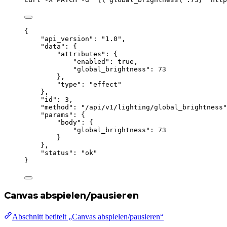
{
"api_version"
: 
"
1.0
"
,
"data"
: {
"attributes"
: {
"enabled"
: 
true
,
"global_brightness"
: 
73
},
"type"
: 
"
effect
"
},
"id"
: 
3
,
"method"
: 
"
/api/v1/lighting/global_brightness
"
"params"
: {
"body"
: {
"global_brightness"
: 
73
}
},
"status"
: 
"
ok
"
}
Canvas abspielen/pausieren
Abschnitt betitelt „Canvas abspielen/pausieren“