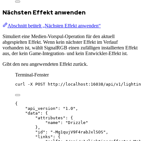
Nächsten Effekt anwenden
Abschnitt betitelt „Nächsten Effekt anwenden“
Simuliert eine Medien-Vorspul-Operation für den aktuell
abgespielten Effekt. Wenn kein nächster Effekt im Verlauf
vorhanden ist, wählt SignalRGB einen zufälligen installierten Effekt
aus, der kein Game-Integration- und kein Entwickler-Effekt ist.
Gibt den neu angewendeten Effekt zurück.
Terminal-Fenster
curl
-X
POST
http://localhost:16038/api/v1/lightin
{
"api_version"
: 
"
1.0
"
,
"data"
: {
"attributes"
: {
"name"
: 
"
Drizzle
"
},
"id"
: 
"
-Mg1qujV9F4rabJxlSOS
"
,
"links"
: {