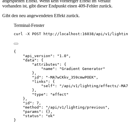
abgespielten Effekt. Wenn kein vorheriger Effekt im Verlauf
vorhanden ist, gibt dieser Endpunkt einen 409-Fehler zurück.
Gibt den neu angewendeten Effekt zurück.
Terminal-Fenster
curl
-X
POST
http://localhost:16038/api/v1/lightin
{
"api_version"
: 
"
1.0
"
,
"data"
: {
"attributes"
: {
"name"
: 
"
Gradient Generator
"
},
"id"
: 
"
-MA7wCKkv_359cmwPOEK
"
,
"links"
: {
"self"
: 
"
/api/v1/lighting/effects/-MA7
},
"type"
: 
"
effect
"
},
"id"
: 
7
,
"method"
: 
"
/api/v1/lighting/previous
"
,
"params"
: {},
"status"
: 
"
ok
"
}