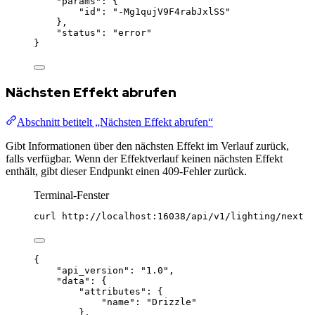
"params"
: {
"id"
: 
"
-Mg1qujV9F4rabJxlSS
"
},
"status"
: 
"
error
"
}
Nächsten Effekt abrufen
Abschnitt betitelt „Nächsten Effekt abrufen“
Gibt Informationen über den nächsten Effekt im Verlauf zurück,
falls verfügbar. Wenn der Effektverlauf keinen nächsten Effekt
enthält, gibt dieser Endpunkt einen 409-Fehler zurück.
Terminal-Fenster
curl
http://localhost:16038/api/v1/lighting/next
{
"api_version"
: 
"
1.0
"
,
"data"
: {
"attributes"
: {
"name"
: 
"
Drizzle
"
},