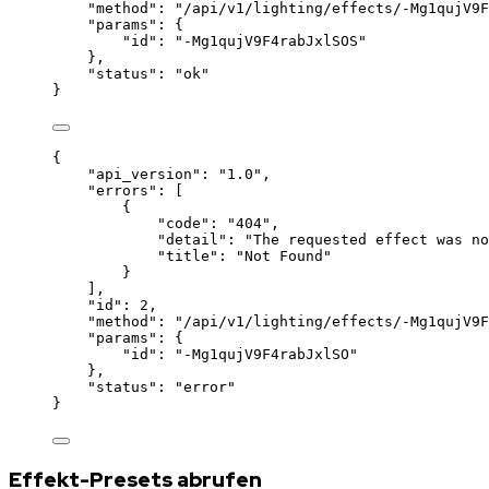
"method"
: 
"
/api/v1/lighting/effects/-Mg1qujV9F
"params"
: {
"id"
: 
"
-Mg1qujV9F4rabJxlSOS
"
},
"status"
: 
"
ok
"
}
{
"api_version"
: 
"
1.0
"
,
"errors"
: [
{
"code"
: 
"
404
"
,
"detail"
: 
"
The requested effect was no
"title"
: 
"
Not Found
"
}
],
"id"
: 
2
,
"method"
: 
"
/api/v1/lighting/effects/-Mg1qujV9F
"params"
: {
"id"
: 
"
-Mg1qujV9F4rabJxlSO
"
},
"status"
: 
"
error
"
}
Effekt-Presets abrufen