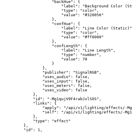
"backHue"
: {
"label"
: 
"
Background Color (St
"type"
: 
"
color
"
,
"value"
: 
"
#320056
"
},
"confHue"
: {
"label"
: 
"
Line Color (Static)
"
"type"
: 
"
color
"
,
"value"
: 
"
#ff0000
"
},
"confLength"
: {
"label"
: 
"
Line Length
"
,
"type"
: 
"
number
"
,
"value"
: 
70
}
},
"publisher"
: 
"
SignalRGB
"
,
"uses_audio"
: 
false
,
"uses_input"
: 
false
,
"uses_meters"
: 
false
,
"uses_video"
: 
false
},
"id"
: 
"
-Mg1qujV9F4rabJxlSOS
"
,
"links"
: {
"apply"
: 
"
/api/v1/lighting/effects/-Mg
"self"
: 
"
/api/v1/lighting/effects/-Mg1
},
"type"
: 
"
effect
"
},
"id"
: 
1
,