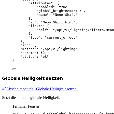
"attributes"
: {
"enabled"
: 
true
,
"global_brightness"
: 
50
,
"name"
: 
"
Neon Shift
"
},
"id"
: 
"
Neon Shift.html
"
,
"links"
: {
"self"
: 
"
/api/v1/lighting/effects/Neon
},
"type"
: 
"
current_effect
"
},
"id"
: 
6
,
"method"
: 
"
/api/v1/lighting
"
,
"params"
: {},
"status"
: 
"
ok
"
}
Globale Helligkeit setzen
Abschnitt betitelt „Globale Helligkeit setzen“
Setzt die aktuelle globale Helligkeit.
Terminal-Fenster
curl
-X
PATCH
-d
"
{
\"
global_brightness
\"
:73}
"
http