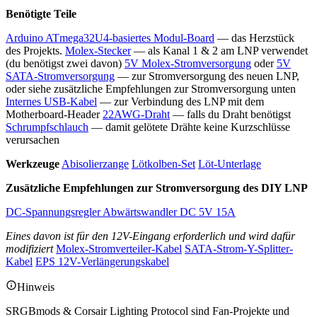
Benötigte Teile
Arduino ATmega32U4-basiertes Modul-Board
— das Herzstück
des Projekts.
Molex-Stecker
— als Kanal 1 & 2 am LNP verwendet
(du benötigst zwei davon)
5V Molex-Stromversorgung
oder
5V
SATA-Stromversorgung
— zur Stromversorgung des neuen LNP,
oder siehe zusätzliche Empfehlungen zur Stromversorgung unten
Internes USB-Kabel
— zur Verbindung des LNP mit dem
Motherboard-Header
22AWG-Draht
— falls du Draht benötigst
Schrumpfschlauch
— damit gelötete Drähte keine Kurzschlüsse
verursachen
Werkzeuge
Abisolierzange
Lötkolben-Set
Löt-Unterlage
Zusätzliche Empfehlungen zur Stromversorgung des DIY LNP
DC-Spannungsregler Abwärtswandler DC 5V 15A
Eines davon ist für den 12V-Eingang erforderlich und wird dafür
modifiziert
Molex-Stromverteiler-Kabel
SATA-Strom-Y-Splitter-
Kabel
EPS 12V-Verlängerungskabel
Hinweis
SRGBmods & Corsair Lighting Protocol sind Fan-Projekte und