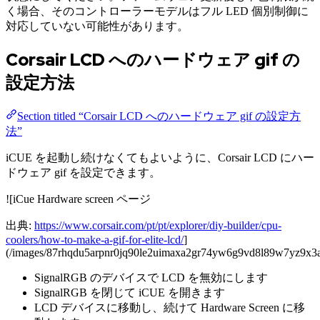
く場合、そのコントローラーモデルはフル LED 個別制御に
対応していない可能性があります。
Corsair LCD へのハードウェア gif の
設定方法
Section titled “Corsair LCD へのハードウェア gif の設定方
法”
iCUE を起動し続けなくてもよいように、Corsair LCD にハー
ドウェア gif を設定できます。
![iCue Hardware screen ページ
出典:
https://www.corsair.com/pt/pt/explorer/diy-builder/cpu-
coolers/how-to-make-a-gif-for-elite-lcd/
]
(/images/87rhqdu5arpnr0jq90le2uimaxa2gr74yw6g9vd8l89w7yz9x3a
SignalRGB のデバイスで LCD を無効にします
SignalRGB を閉じて iCUE を開きます
LCD デバイスに移動し、続けて Hardware Screen に移