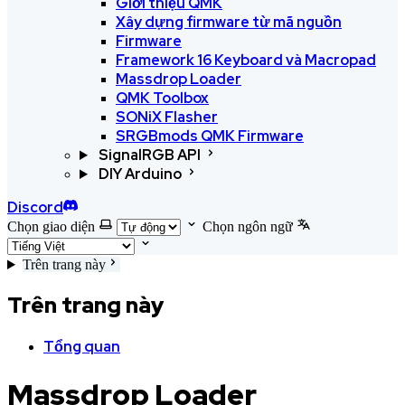
Giới thiệu QMK
Xây dựng firmware từ mã nguồn
Firmware
Framework 16 Keyboard và Macropad
Massdrop Loader
QMK Toolbox
SONiX Flasher
SRGBmods QMK Firmware
SignalRGB API
DIY Arduino
Discord
Chọn giao diện
Chọn ngôn ngữ
Trên trang này
Trên trang này
Tổng quan
Massdrop Loader