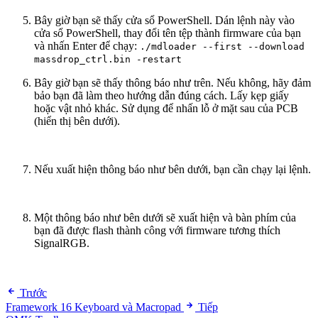
Bây giờ bạn sẽ thấy cửa sổ PowerShell. Dán lệnh này vào
cửa sổ PowerShell, thay đổi tên tệp thành firmware của bạn
và nhấn Enter để chạy:
./mdloader --first --download
massdrop_ctrl.bin -restart
Bây giờ bạn sẽ thấy thông báo như trên. Nếu không, hãy đảm
bảo bạn đã làm theo hướng dẫn đúng cách. Lấy kẹp giấy
hoặc vật nhỏ khác. Sử dụng để nhấn lỗ ở mặt sau của PCB
(hiển thị bên dưới).
Nếu xuất hiện thông báo như bên dưới, bạn cần chạy lại lệnh.
Một thông báo như bên dưới sẽ xuất hiện và bàn phím của
bạn đã được flash thành công với firmware tương thích
SignalRGB.
Trước
Framework 16 Keyboard và Macropad
Tiếp