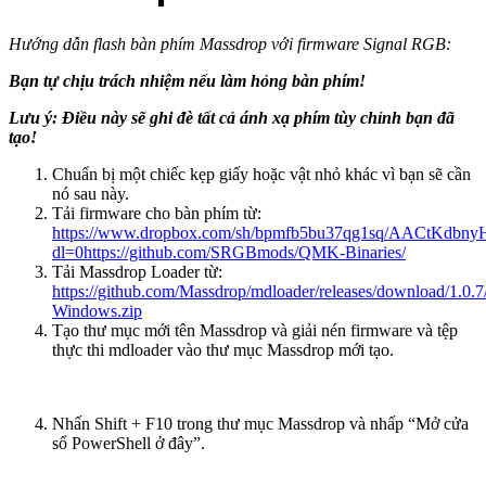
Hướng dẫn flash bàn phím Massdrop với firmware Signal RGB:
Bạn tự chịu trách nhiệm nếu làm hỏng bàn phím!
Lưu ý: Điều này sẽ ghi đè tất cả ánh xạ phím tùy chỉnh bạn đã
tạo!
Chuẩn bị một chiếc kẹp giấy hoặc vật nhỏ khác vì bạn sẽ cần
nó sau này.
Tải firmware cho bàn phím từ:
https://www.dropbox.com/sh/bpmfb5bu37qg1sq/AACtKdbny
dl=0
https://github.com/SRGBmods/QMK-Binaries/
Tải Massdrop Loader từ:
https://github.com/Massdrop/mdloader/releases/download/1.0.7
Windows.zip
Tạo thư mục mới tên Massdrop và giải nén firmware và tệp
thực thi mdloader vào thư mục Massdrop mới tạo.
Nhấn Shift + F10 trong thư mục Massdrop và nhấp “Mở cửa
sổ PowerShell ở đây”.