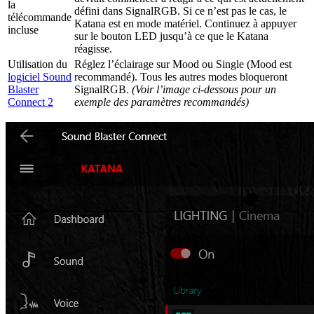
la
défini dans SignalRGB. Si ce n’est pas le cas, le
télécommande
Katana est en mode matériel. Continuez à appuyer
incluse
sur le bouton LED jusqu’à ce que le Katana
réagisse.
Utilisation du
Réglez l’éclairage sur Mood ou Single (Mood est
logiciel Sound
recommandé). Tous les autres modes bloqueront
Blaster
SignalRGB.
(Voir l’image ci-dessous pour un
Connect 2
exemple des paramètres recommandés)