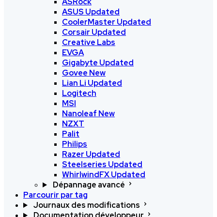
ASRock
ASUS
Updated
CoolerMaster
Updated
Corsair
Updated
Creative Labs
EVGA
Gigabyte
Updated
Govee
New
Lian Li
Updated
Logitech
MSI
Nanoleaf
New
NZXT
Palit
Philips
Razer
Updated
Steelseries
Updated
WhirlwindFX
Updated
Dépannage avancé
Parcourir par tag
Journaux des modifications
Documentation développeur