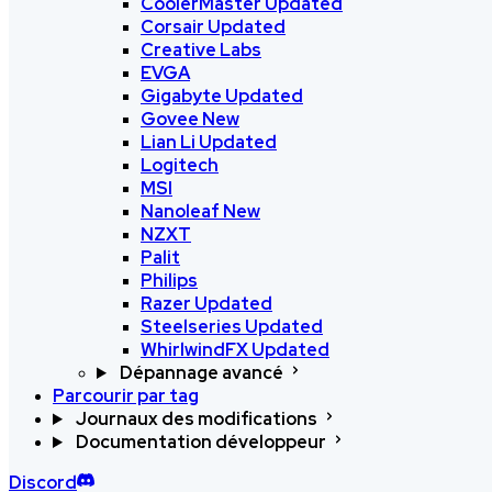
CoolerMaster
Updated
Corsair
Updated
Creative Labs
EVGA
Gigabyte
Updated
Govee
New
Lian Li
Updated
Logitech
MSI
Nanoleaf
New
NZXT
Palit
Philips
Razer
Updated
Steelseries
Updated
WhirlwindFX
Updated
Dépannage avancé
Parcourir par tag
Journaux des modifications
Documentation développeur
Discord