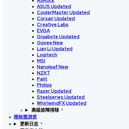
ASRock
ASUS
Updated
CoolerMaster
Updated
Corsair
Updated
Creative Labs
EVGA
Gigabyte
Updated
Govee
New
Lian Li
Updated
Logitech
MSI
Nanoleaf
New
NZXT
Palit
Philips
Razer
Updated
Steelseries
Updated
WhirlwindFX
Updated
高级故障排除
按标签浏览
更新日志