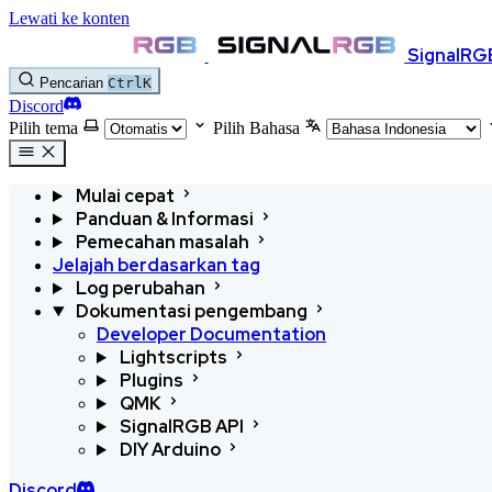
Lewati ke konten
SignalRG
Pencarian
Ctrl
K
Discord
Pilih tema
Pilih Bahasa
Mulai cepat
Panduan & Informasi
Pemecahan masalah
Jelajah berdasarkan tag
Log perubahan
Dokumentasi pengembang
Developer Documentation
Lightscripts
Plugins
QMK
SignalRGB API
DIY Arduino
Discord