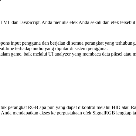
ML dan JavaScript. Anda menulis efek Anda sekali dan efek tersebut 
pons input pengguna dan berjalan di semua perangkat yang terhubung.
l-time terhadap audio yang diputar di sistem pengguna.
lam game, baik melalui UI analyzer yang membaca data piksel atau 
 perangkat RGB apa pun yang dapat dikontrol melalui HID atau Raw
a Anda mendapatkan akses ke perpustakaan efek SignalRGB lengkap t