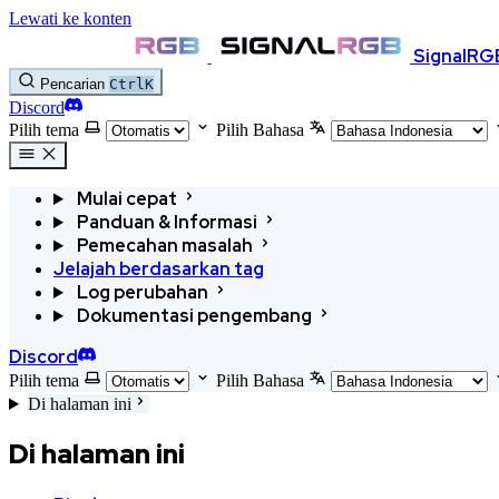
Lewati ke konten
SignalRG
Pencarian
Ctrl
K
Discord
Pilih tema
Pilih Bahasa
Mulai cepat
Panduan & Informasi
Pemecahan masalah
Jelajah berdasarkan tag
Log perubahan
Dokumentasi pengembang
Discord
Pilih tema
Pilih Bahasa
Di halaman ini
Di halaman ini