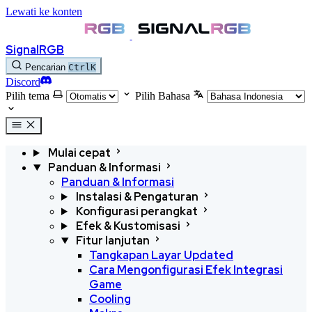
Lewati ke konten
SignalRGB
Pencarian
Ctrl
K
Discord
Pilih tema
Pilih Bahasa
Mulai cepat
Panduan & Informasi
Panduan & Informasi
Instalasi & Pengaturan
Konfigurasi perangkat
Efek & Kustomisasi
Fitur lanjutan
Tangkapan Layar
Updated
Cara Mengonfigurasi Efek Integrasi
Game
Cooling