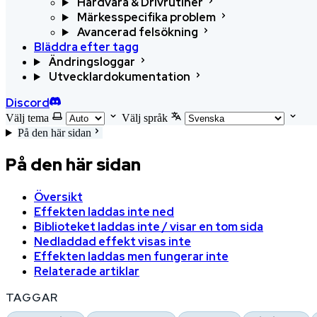
Hårdvara & Drivrutiner
Märkesspecifika problem
Avancerad felsökning
Bläddra efter tagg
Ändringsloggar
Utvecklardokumentation
Discord
Välj tema
Välj språk
På den här sidan
På den här sidan
Översikt
Effekten laddas inte ned
Biblioteket laddas inte / visar en tom sida
Nedladdad effekt visas inte
Effekten laddas men fungerar inte
Relaterade artiklar
TAGGAR