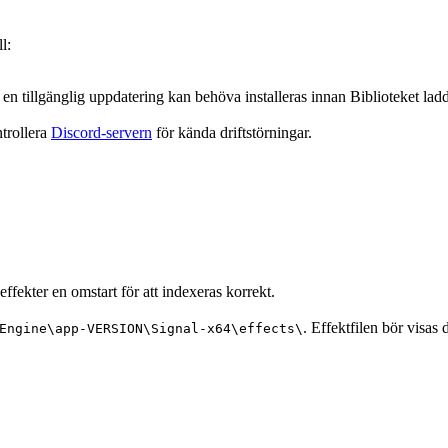
l:
n tillgänglig uppdatering kan behöva installeras innan Biblioteket ladd
ntrollera
Discord-servern
för kända driftstörningar.
fekter en omstart för att indexeras korrekt.
. Effektfilen bör visas
Engine\app-VERSION\Signal-x64\effects\