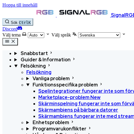
Hoppa till innehåll
SignalRG
Sök
Ctrl
K
Discord
Välj tema
Välj språk
Snabbstart
Guider & Information
Felsökning
Felsökning
Vanliga problem
Funktionsspecifika problem
Spelintegrationer fungerar inte som för
Marketplace-problem
New
Skärminspelning fungerar inte som förv
Skärmambiens på bärbara datorer
Skärmambiens fungerar inte med stream
Enhetsproblem
Programvarukonflikter