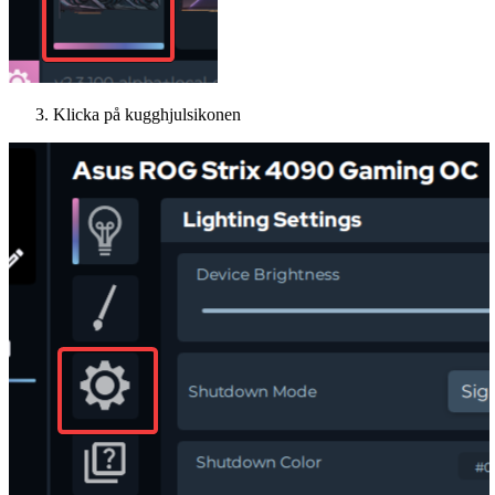
Klicka på kugghjulsikonen