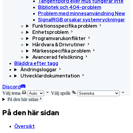
Tangentbord eller mus fungerar inte
Bibliotek och 404-problem
Problem med minnesanvändning
New
SignalRGB orsakar systemryckningar
Funktionsspecifika problem
Enhetsproblem
Programvarukonflikter
Hårdvara & Drivrutiner
Märkesspecifika problem
Avancerad felsökning
Bläddra efter tagg
Ändringsloggar
Utvecklardokumentation
Discord
Välj tema
Välj språk
På den här sidan
På den här sidan
Översikt