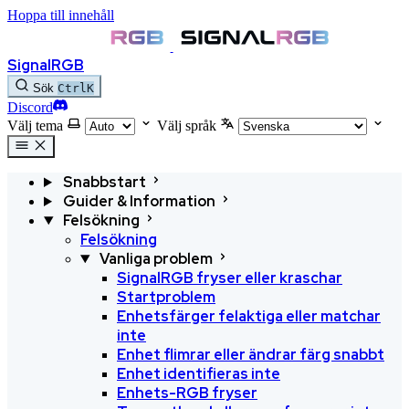
Hoppa till innehåll
SignalRGB
Sök
Ctrl
K
Discord
Välj tema
Välj språk
Snabbstart
Guider & Information
Felsökning
Felsökning
Vanliga problem
SignalRGB fryser eller kraschar
Startproblem
Enhetsfärger felaktiga eller matchar
inte
Enhet flimrar eller ändrar färg snabbt
Enhet identifieras inte
Enhets-RGB fryser